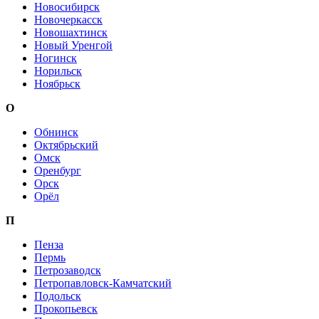
Новосибирск
Новочеркасск
Новошахтинск
Новый Уренгой
Ногинск
Норильск
Ноябрьск
О
Обнинск
Октябрьский
Омск
Оренбург
Орск
Орёл
П
Пенза
Пермь
Петрозаводск
Петропавловск-Камчатский
Подольск
Прокопьевск