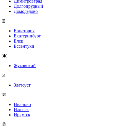
Димитровград
Долгопрудный
Домодедово
Е
Евпатория
Екатеринбург
Елец
Ессентуки
Ж
Жуковский
З
Златоуст
И
Иваново
Ижевск
Иркутск
Й