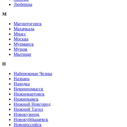
Люберцы
М
Магнитогорск
Махачкала
Миасс
Москва
Мурманск
Муром
Мытищи
Н
Набережные Челны
Назрань
Находка
Невинномысск
Нижневартовск
Нижнекамск
Нижний Новгород
Нижний Тагил
Новокузнецк
Новокуйбышевск
Новороссийск