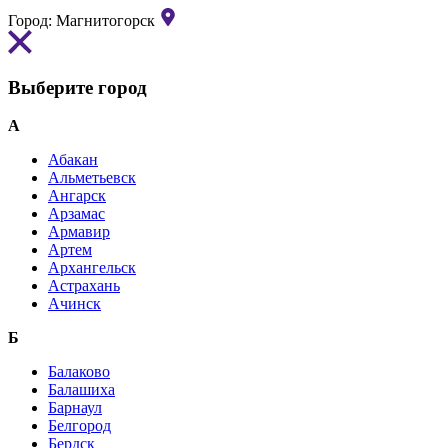
Город:
Магнитогорск
Выберите город
А
Абакан
Альметьевск
Ангарск
Арзамас
Армавир
Артем
Архангельск
Астрахань
Ачинск
Б
Балаково
Балашиха
Барнаул
Белгород
Бердск