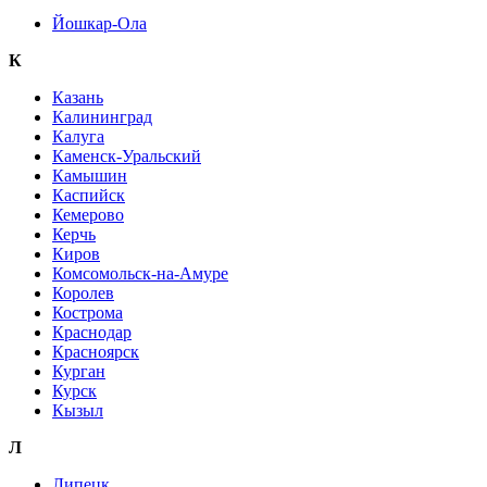
Йошкар-Ола
К
Казань
Калининград
Калуга
Каменск-Уральский
Камышин
Каспийск
Кемерово
Керчь
Киров
Комсомольск-на-Амуре
Королев
Кострома
Краснодар
Красноярск
Курган
Курск
Кызыл
Л
Липецк