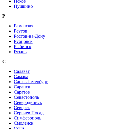
Псков
Пушкино
Р
Раменское
Реутов
Ростов-на-Дону
Рубцовск
Рыбинск
Рязань
С
Салават
Самара
Санкт-Петербург
Саранск
Саратов
Севастополь
Северодвинск
Северск
Сергиев Посад
Симферополь
Смоленск
Сочи