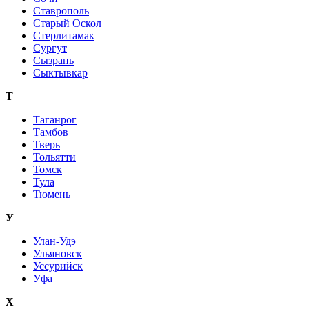
Ставрополь
Старый Оскол
Стерлитамак
Сургут
Сызрань
Сыктывкар
Т
Таганрог
Тамбов
Тверь
Тольятти
Томск
Тула
Тюмень
У
Улан-Удэ
Ульяновск
Уссурийск
Уфа
Х