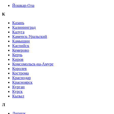
Йошкар-Ола
К
Казань
Калининград
Калуга
Каменск-Уральский
Камышин
Каспийск
Кемерово
Керчь
Киров
Комсомольск-на-Амуре
Королев
Кострома
Краснодар
Красноярск
Курган
Курск
Кызыл
Л
Липецк