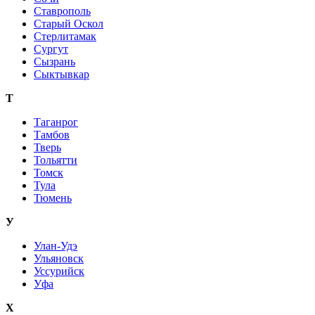
Ставрополь
Старый Оскол
Стерлитамак
Сургут
Сызрань
Сыктывкар
Т
Таганрог
Тамбов
Тверь
Тольятти
Томск
Тула
Тюмень
У
Улан-Удэ
Ульяновск
Уссурийск
Уфа
Х