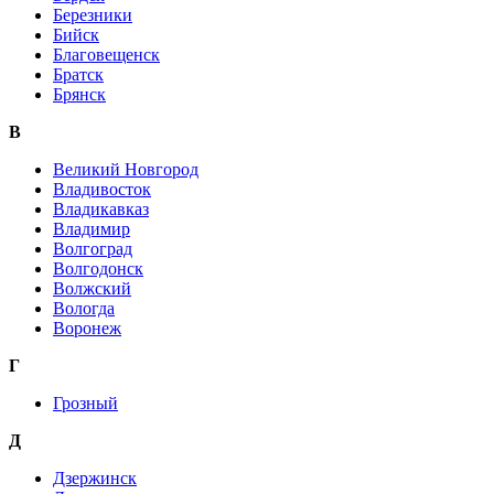
Березники
Бийск
Благовещенск
Братск
Брянск
В
Великий Новгород
Владивосток
Владикавказ
Владимир
Волгоград
Волгодонск
Волжский
Вологда
Воронеж
Г
Грозный
Д
Дзержинск