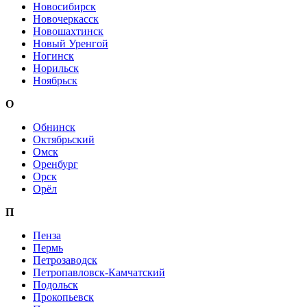
Новосибирск
Новочеркасск
Новошахтинск
Новый Уренгой
Ногинск
Норильск
Ноябрьск
О
Обнинск
Октябрьский
Омск
Оренбург
Орск
Орёл
П
Пенза
Пермь
Петрозаводск
Петропавловск-Камчатский
Подольск
Прокопьевск