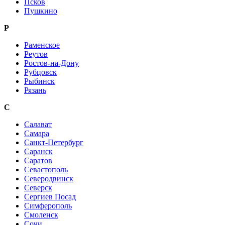
Псков
Пушкино
Р
Раменское
Реутов
Ростов-на-Дону
Рубцовск
Рыбинск
Рязань
С
Салават
Самара
Санкт-Петербург
Саранск
Саратов
Севастополь
Северодвинск
Северск
Сергиев Посад
Симферополь
Смоленск
Сочи