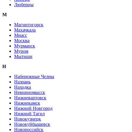
Люберцы
М
Магнитогорск
Махачкала
Миасс
Москва
Мурманск
Муром
Мытищи
Н
Набережные Челны
Назрань
Находка
Невинномысск
Нижневартовск
Нижнекамск
Нижний Новгород
Нижний Тагил
Новокузнецк
Новокуйбышевск
Новороссийск