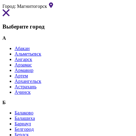
Город:
Магнитогорск
Выберите город
А
Абакан
Альметьевск
Ангарск
Арзамас
Армавир
Артем
Архангельск
Астрахань
Ачинск
Б
Балаково
Балашиха
Барнаул
Белгород
Бердск