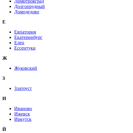
Димитровград
Долгопрудный
Домодедово
Е
Евпатория
Екатеринбург
Елец
Ессентуки
Ж
Жуковский
З
Златоуст
И
Иваново
Ижевск
Иркутск
Й