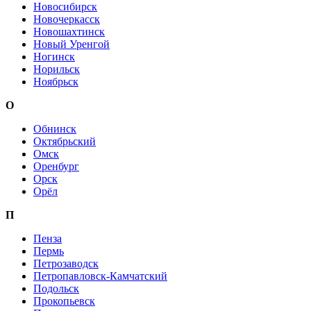
Новосибирск
Новочеркасск
Новошахтинск
Новый Уренгой
Ногинск
Норильск
Ноябрьск
О
Обнинск
Октябрьский
Омск
Оренбург
Орск
Орёл
П
Пенза
Пермь
Петрозаводск
Петропавловск-Камчатский
Подольск
Прокопьевск