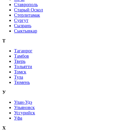
Ставрополь
Старый Оскол
Стерлитамак
Сургут
Сызрань
Сыктывкар
Т
Таганрог
Тамбов
Тверь
Тольятти
Томск
Тула
Тюмень
У
Улан-Удэ
Ульяновск
Уссурийск
Уфа
Х