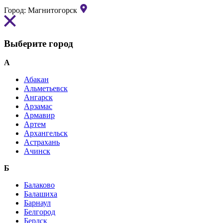
Город:
Магнитогорск
Выберите город
А
Абакан
Альметьевск
Ангарск
Арзамас
Армавир
Артем
Архангельск
Астрахань
Ачинск
Б
Балаково
Балашиха
Барнаул
Белгород
Бердск