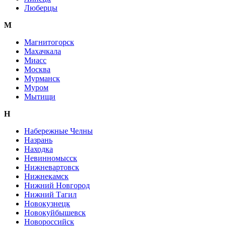
Люберцы
М
Магнитогорск
Махачкала
Миасс
Москва
Мурманск
Муром
Мытищи
Н
Набережные Челны
Назрань
Находка
Невинномысск
Нижневартовск
Нижнекамск
Нижний Новгород
Нижний Тагил
Новокузнецк
Новокуйбышевск
Новороссийск