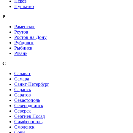
Псков
Пушкино
Р
Раменское
Реутов
Ростов-на-Дону
Рубцовск
Рыбинск
Рязань
С
Салават
Самара
Санкт-Петербург
Саранск
Саратов
Севастополь
Северодвинск
Северск
Сергиев Посад
Симферополь
Смоленск
Сочи