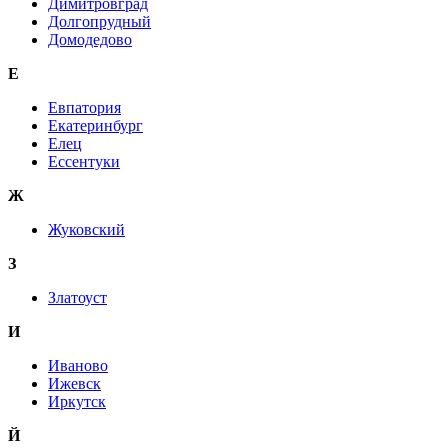
Димитровград
Долгопрудный
Домодедово
Е
Евпатория
Екатеринбург
Елец
Ессентуки
Ж
Жуковский
З
Златоуст
И
Иваново
Ижевск
Иркутск
Й