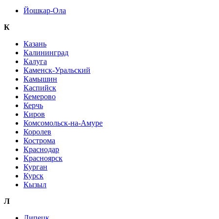
Йошкар-Ола
К
Казань
Калининград
Калуга
Каменск-Уральский
Камышин
Каспийск
Кемерово
Керчь
Киров
Комсомольск-на-Амуре
Королев
Кострома
Краснодар
Красноярск
Курган
Курск
Кызыл
Л
Липецк